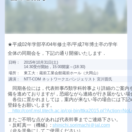
★平成02年学部卒/04年修士卒/平成7年博士卒の学年
全体の同期会を，下記の通り開催いたします．
日時：
2015年10月31日(土)
14:30受付開始，15:00開宴～(18:30)
場所：
東工大：蔵前工業会館蔵前ホール（大岡山）
講演：
NTT-COM ネットワークエバンジェリスト 宮川晋氏
同期各位には，代表幹事/5類学科幹事より詳細のご案内
備を進めておりますが，恐縮ながら連絡が行き届かない場
各位に置かれましては，案内が来ない等の場合には下記w
登録をお願いします。
http://conf.msl.titech.ac.jp/cgi-bin/ttka2015.pl?Action=No
またご不明な点があれば代表幹事までご連絡下さい。
・反町真一（機械）:
shinichi.sorimachi＠jal.com
（＠を半角にしてご使用ください）