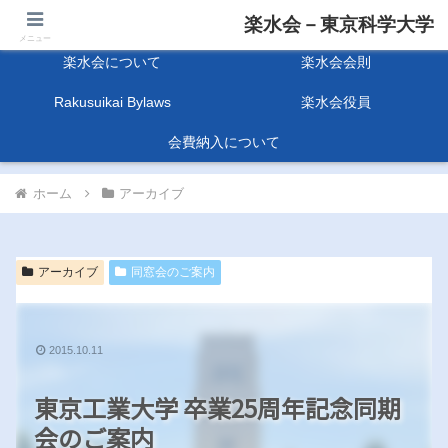
楽水会－東京科学大学
楽水会－東京科学大学
メニュー
楽水会について
楽水会会則
Rakusuikai Bylaws
楽水会役員
会費納入について
ホーム
アーカイブ
アーカイブ
同窓会のご案内
2015.10.11
東京工業大学 卒業25周年記念同期
会のご案内