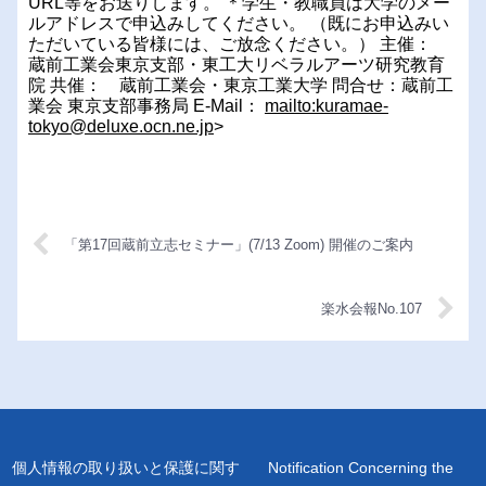
URL等をお送りします。
＊学生・教職員は大学のメー
ルアドレスで申込みしてください。
（既にお申込みい
ただいている皆様には、ご放念ください。）
主催：
蔵前工業会東京支部・東工大リベラルアーツ研究教育
院
共催： 蔵前工業会・東京工業大学
問合せ：蔵前工
業会 東京支部事務局
E-Mail：
mailto:kuramae-
tokyo@deluxe.ocn.ne.jp
>
「第17回蔵前立志セミナー」(7/13 Zoom) 開催のご案内
楽水会報No.107
個人情報の取り扱いと保護に関す
Notification Concerning the