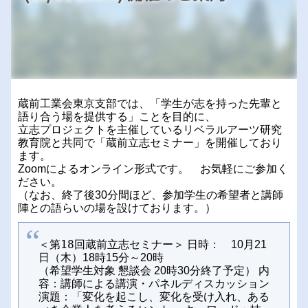
蔵前工業会東京支部では、「学生が志を持った先輩と
語り合う場を提供する」ことを目的に、
立志プロジェクトを主催しているリベラルアーツ研究
教育院と共同で「蔵前立志セミナー」を開催しており
ます。
Zoomによるオンライン形式です。 お気軽にご参加く
ださい。
（なお、終了後30分間ほど、参加学生の希望者と講師
陣との語らいの場を設けております。）
＜第18回蔵前立志セミナー＞
日時： 10月21
日（木）18時15分～20時
（希望学生対象 懇談会 20時30分終了予定）
内
容：講師による講演・パネルディスカッション
演題：「変化を起こし、変化を受け入れ、ある