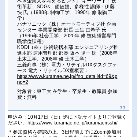
べき企業人を考えるヒント」
キーワード：技
術革新、SDGs、価値観、多様性
講師：伊藤
快 氏（1988年 制御工学、1990年 修 制御工
学）
パナソニック（株）オートモーティブ社 企画
センター 事業開発部 部長
土生 由希子 氏
（1996年 社会工学、2020年 修 技術経営専門
職学位課程）
KDDI（株）技術統括本部 エンジニアリング推
進本部 運用管理部 部長
阪本 陽一 氏（2006年
土木工学、2008年 修 土木工学）
三菱商事（株）電力・リテイルDXタスクフォ
ース 電力・リテイルDX室
概要：
https://www.kuramae.ne.jp/ifno_detail/id=69&p
no=2
対象者：東工大 在学生・卒業生・教職員
参加
費：無料
申込み：10月17日（日）迄に下記サイトよりご登録く
ださい。
https://www.kuramae.ne.jp/kuramaerisshi/
＊参加資格を確認の上、3日程前までにZoom参加用