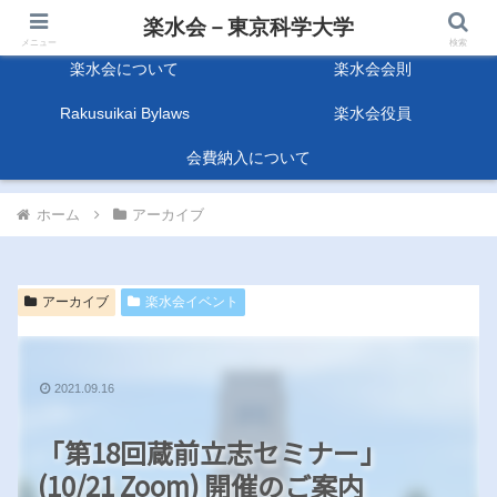
楽水会－東京科学大学
楽水会－東京科学大学
メニュー
検索
楽水会について
楽水会会則
Rakusuikai Bylaws
楽水会役員
会費納入について
ホーム
アーカイブ
アーカイブ
楽水会イベント
2021.09.16
「第18回蔵前立志セミナー」
(10/21 Zoom) 開催のご案内