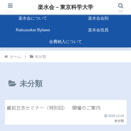
楽水会－東京科学大学
楽水会－東京科学大学
メニュー
検索
楽水会について
楽水会会則
Rakusuikai Bylaws
楽水会役員
会費納入について
ホーム
未分類
未分類
蔵前立志セミナー（特別回） 開催のご案内
2025.12.04
未分類