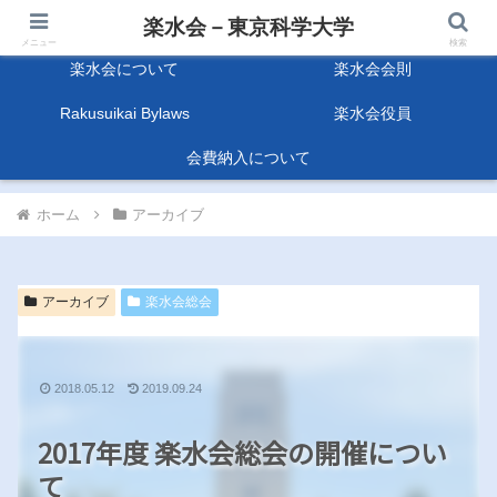
楽水会－東京科学大学
楽水会－東京科学大学
メニュー
検索
楽水会について
楽水会会則
Rakusuikai Bylaws
楽水会役員
会費納入について
ホーム
アーカイブ
アーカイブ
楽水会総会
2018.05.12
2019.09.24
2017年度 楽水会総会の開催につい
て